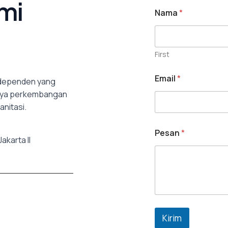
mi
Nama
*
First
Email
*
independen yang
inya perkembangan
anitasi.
Pesan
*
karta II
Kirim