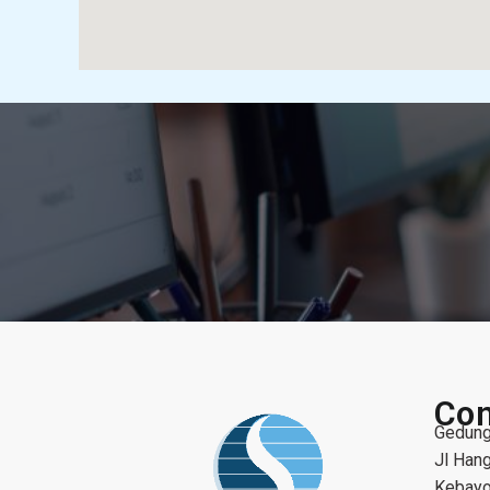
Con
Gedung
Jl Hang
Kebayo