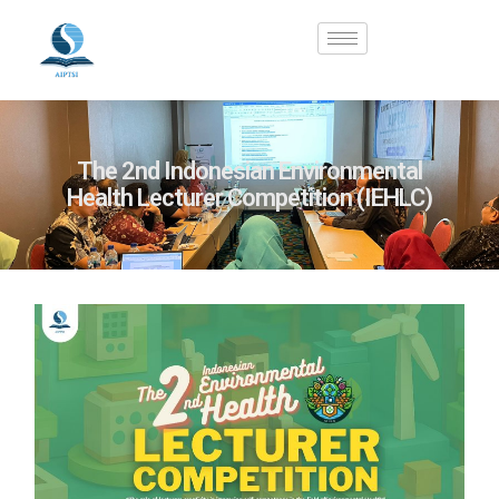
Skip
to
content
The 2nd Indonesian Environmental
Health Lecturer Competition (IEHLC)