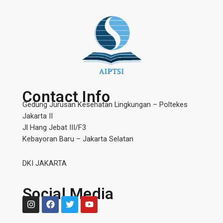
Contact Info
Gedung Jurusan Kesehatan Lingkungan – Poltekes
Jakarta II
Jl Hang Jebat III/F3
Kebayoran Baru – Jakarta Selatan
DKI JAKARTA
Social Media
I
F
T
Y
n
a
w
o
s
c
i
u